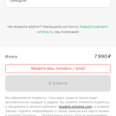
Телефон
Не можете войти? Напишите на почту
help@invariant-
online.ru
, мы поможем
7 990 ₽
Итого
Введите ваш телефон / email
К оплате
Вы оформляете подписку. Списание средств происходит
автоматически каждый 4 недели. Вы можете отменить подписку
и продление в личном кабинете (
student.soholms.com
) в разделе
Заказы. Удалить информацию о своей банковской карте можно
в разделе Профиль → Привязанные карты. При возникновении