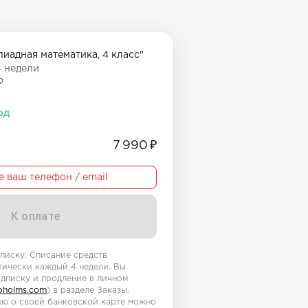
иадная математика, 4 класс"
4 недели
₽
од
7 990 ₽
е ваш телефон / email
К оплате
писку. Списание средств
тически каждый 4 недели. Вы
дписку и продление в личном
soholms.com
) в разделе Заказы.
ю о своей банковской карте можно