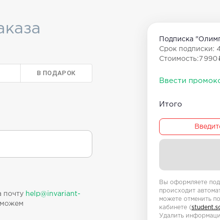
аказа
Подписка "Олимп
Срок подписки
: 
Стоимость
:
7 990 
В ПОДАРОК
Ввести промок
Итого
Введит
Вы оформляете под
происходит автома
а почту
help@invariant-
можете отменить по
оможем
кабинете (
student.
Удалить информаци